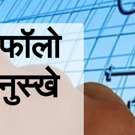
ए फॉलो
नुस्खे