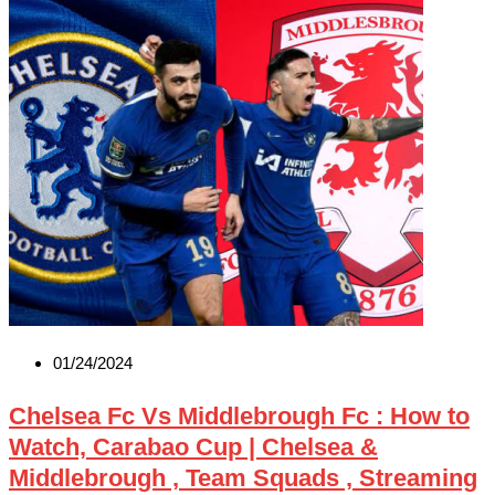
01/24/2024
Chelsea Fc Vs Middlebrough Fc : How to
Watch, Carabao Cup | Chelsea &
Middlebrough , Team Squads , Streaming