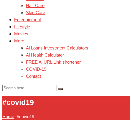
Hair Care
Skin Care
Entertainment
Lifestyle
Movies
More
Ai Loans Investment Calculators
Ai Health Calculator
FREE Ai URL Link shortener
COVID-19
Contact
#covid19
Home
-
#covid19