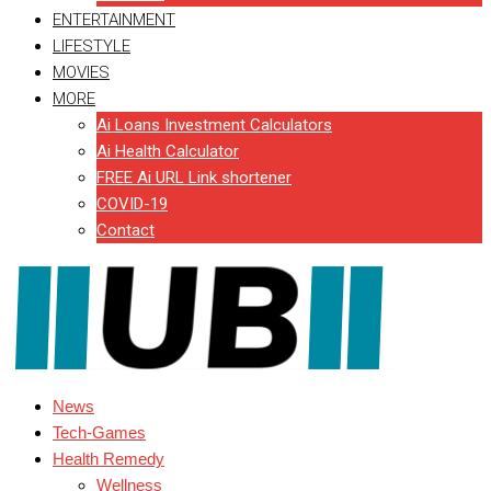
ENTERTAINMENT
LIFESTYLE
MOVIES
MORE
Ai Loans Investment Calculators
Ai Health Calculator
FREE Ai URL Link shortener
COVID-19
Contact
News
Tech-Games
Health Remedy
Wellness