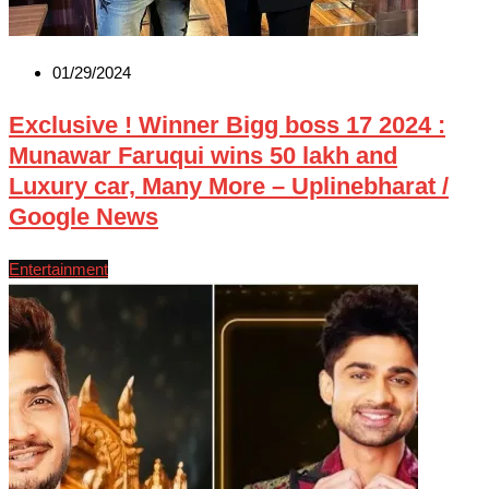
01/29/2024
Exclusive ! Winner Bigg boss 17 2024 :
Munawar Faruqui wins 50 lakh and
Luxury car, Many More – Uplinebharat /
Google News
Entertainment