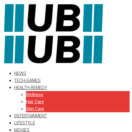
Skip
to
content
NEWS
TECH-GAMES
HEALTH REMEDY
Wellness
Hair Care
Skin Care
ENTERTAINMENT
LIFESTYLE
MOVIES