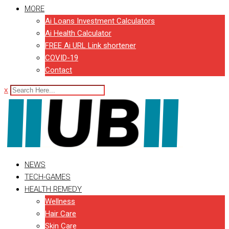
MORE
Ai Loans Investment Calculators
Ai Health Calculator
FREE Ai URL Link shortener
COVID-19
Contact
x
NEWS
TECH-GAMES
HEALTH REMEDY
Wellness
Hair Care
Skin Care