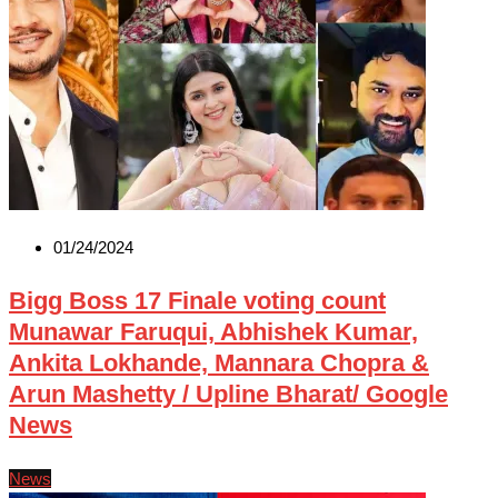
01/24/2024
Bigg Boss 17 Finale voting count
Munawar Faruqui, Abhishek Kumar,
Ankita Lokhande, Mannara Chopra &
Arun Mashetty / Upline Bharat/ Google
News
News