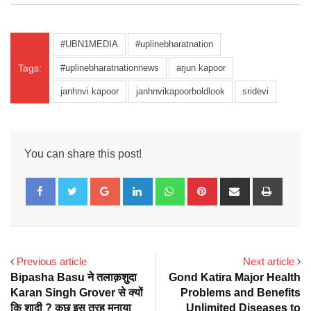
#UBN1MEDIA
#uplinebharatnation
Tags:
#uplinebharatnationnews
arjun kapoor
janhnvi kapoor
janhnvikapoorboldlook
sridevi
You can share this post!
Google+
LinkedIn
Whatsapp
Pinterest
Share
Print
via
Email
Previous article
Next article
Bipasha Basu ने तलाक़शुदा
Gond Katira Major Health
Karan Singh Grover से क्यों
Problems and Benefits
कि शादी ? कुछ इस तरह मनाया
Unlimited Diseases to