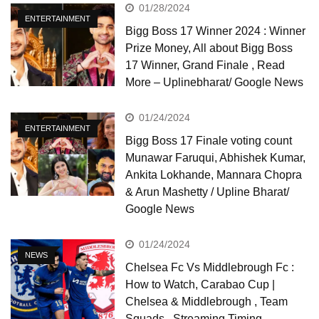
01/28/2024
ENTERTAINMENT
Bigg Boss 17 Winner 2024 : Winner
Prize Money, All about Bigg Boss
17 Winner, Grand Finale , Read
More – Uplinebharat/ Google News
01/24/2024
ENTERTAINMENT
Bigg Boss 17 Finale voting count
Munawar Faruqui, Abhishek Kumar,
Ankita Lokhande, Mannara Chopra
& Arun Mashetty / Upline Bharat/
Google News
01/24/2024
NEWS
Chelsea Fc Vs Middlebrough Fc :
How to Watch, Carabao Cup |
Chelsea & Middlebrough , Team
Squads , Streaming Timing