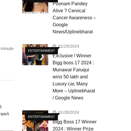
Poonam Pandey
Alive ? Cervical
Cancer Awareness –
Google
News/Uplinebharat
01/29/2024
 minute
ENTERTAINMENT
Exclusive ! Winner
Bigg boss 17 2024 :
Munawar Faruqui
wins 50 lakh and
Luxury car, Many
More – Uplinebharat
/ Google News
ो
01/28/2024
 सामने
ENTERTAINMENT
Bigg Boss 17 Winner
2024 : Winner Prize