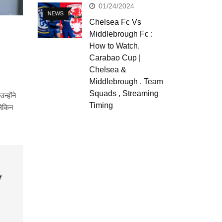
01/24/2024
NEWS
Chelsea Fc Vs
Middlebrough Fc :
How to Watch,
Carabao Cup |
Chelsea &
Middlebrough , Team
Squads , Streaming
न्होंने
Timing
लेकिन
ं