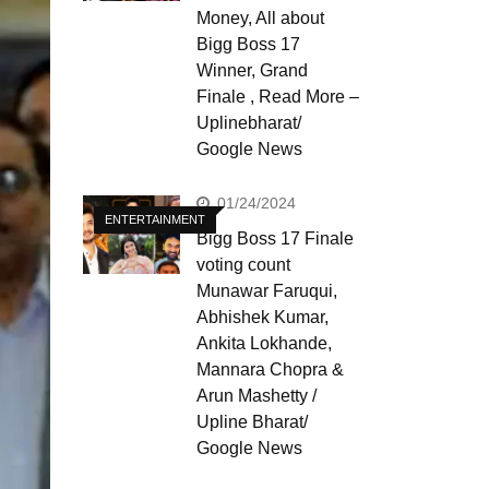
Money, All about
Bigg Boss 17
Winner, Grand
Finale , Read More –
Uplinebharat/
Google News
01/24/2024
ENTERTAINMENT
Bigg Boss 17 Finale
voting count
Munawar Faruqui,
Abhishek Kumar,
Ankita Lokhande,
Mannara Chopra &
Arun Mashetty /
Upline Bharat/
Google News