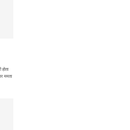
ी होता
 पर ममता