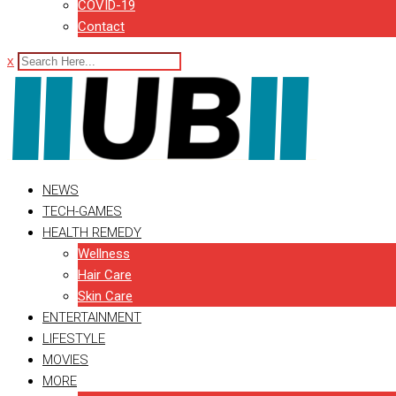
COVID-19
Contact
x
NEWS
TECH-GAMES
HEALTH REMEDY
Wellness
Hair Care
Skin Care
ENTERTAINMENT
LIFESTYLE
MOVIES
MORE