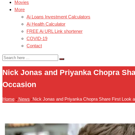
Movies
More
Ai Loans Investment Calculators
Ai Health Calculator
FREE Ai URL Link shortener
COVID-19
Contact
Nick Jonas and Priyanka Chopra Shar
Occasion
Home
-
News
-
Nick Jonas and Priyanka Chopra Share First Look a