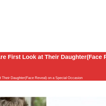
e First Look at Their Daughter(Face R
t Their Daughter(Face Reveal) on a Special Occasion