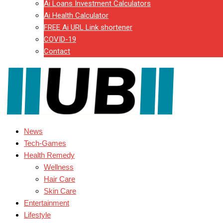
Ai Loans Investment Calculators
Ai Health Calculator
FREE Ai URL Link shortener
COVID-19
Contact
News
Tech-Games
Health Remedy
Wellness
Hair Care
Skin Care
Entertainment
Lifestyle