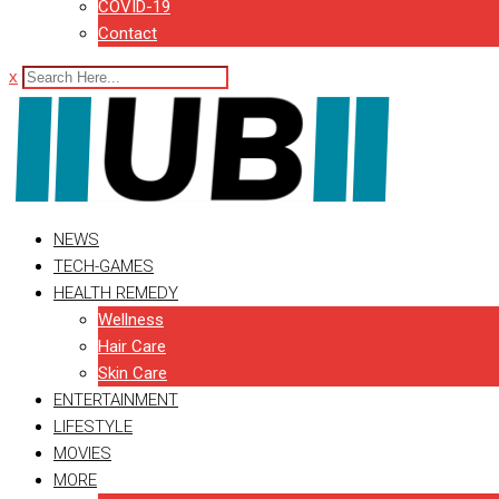
COVID-19
Contact
x
NEWS
TECH-GAMES
HEALTH REMEDY
Wellness
Hair Care
Skin Care
ENTERTAINMENT
LIFESTYLE
MOVIES
MORE