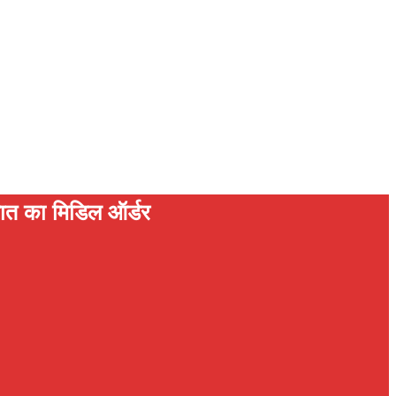
त का मिडिल ऑर्डर