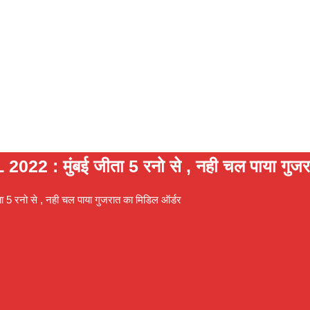
 : मुंबई जीता 5 रनो से , नही चल पाया गुजरा
5 रनो से , नही चल पाया गुजरात का मिडिल ऑर्डर