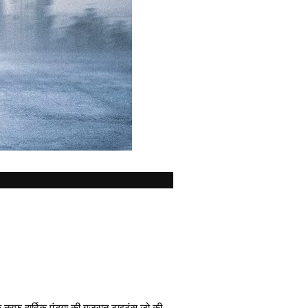
तरफ हार्दिक पंड्या की गुजरात टाइटंस जो की