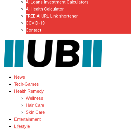
Ai Loans Investment Calculators
Ai Health Calculator
FREE Ai URL Link shortener
COVID-19
Contact
News
Tech-Games
Health Remedy
Wellness
Hair Care
Skin Care
Entertainment
Lifestyle