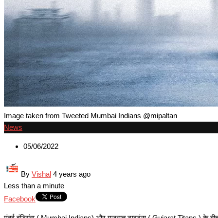
Image taken from Tweeted Mumbai Indians @mipaltan
News
05/06/2022
By
Vishal
4 years ago
Less than a minute
Google+
LinkedIn
Whatsapp
Pinterest
Share
Print
Facebook
via
मुंबई इंडियंस ( Mumbai Indians) और गुजरात टाइटंस ( Gujarat Titans ) के बीच