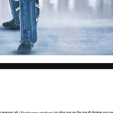
 शुक्रवार को ( Brabourne stadium) पर खेला गया यह मैच बड़ा ही रोमांचक हुआ एक 