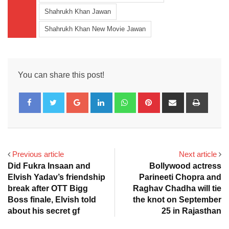
Shahrukh Khan Jawan
Shahrukh Khan New Movie Jawan
You can share this post!
Google+
LinkedIn
Whatsapp
Pinterest
Share
Print
via
Email
Previous article
Next article
Did Fukra Insaan and
Bollywood actress
Elvish Yadav’s friendship
Parineeti Chopra and
break after OTT Bigg
Raghav Chadha will tie
Boss finale, Elvish told
the knot on September
about his secret gf
25 in Rajasthan