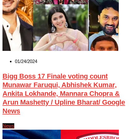
01/24/2024
Bigg Boss 17 Finale voting count
Munawar Faruqui, Abhishek Kumar,
Ankita Lokhande, Mannara Chopra &
Arun Mashetty / Upline Bharat/ Google
News
News