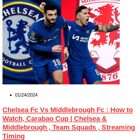
01/24/2024
Chelsea Fc Vs Middlebrough Fc : How to
Watch, Carabao Cup | Chelsea &
Middlebrough , Team Squads , Streaming
Timing