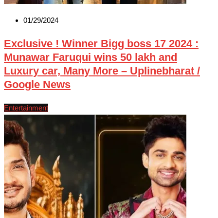
01/29/2024
Exclusive ! Winner Bigg boss 17 2024 :
Munawar Faruqui wins 50 lakh and
Luxury car, Many More – Uplinebharat /
Google News
Entertainment