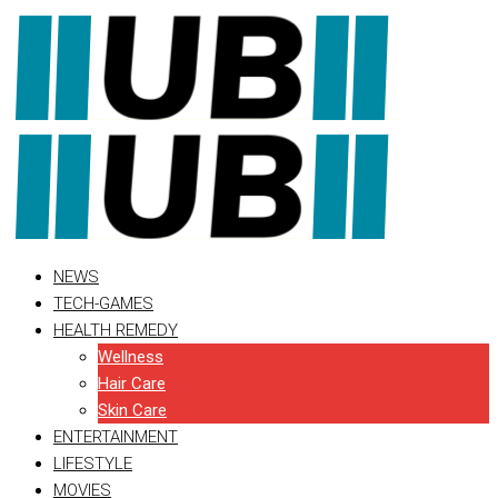
Skip
to
content
NEWS
TECH-GAMES
HEALTH REMEDY
Wellness
Hair Care
Skin Care
ENTERTAINMENT
LIFESTYLE
MOVIES