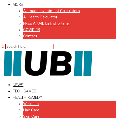
MORE
Ai Loans Investment Calculators
Ai Health Calculator
FREE Ai URL Link shortener
COVID-19
Contact
x
NEWS
TECH-GAMES
HEALTH REMEDY
Wellness
Hair Care
Skin Care