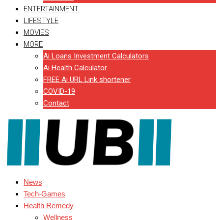
ENTERTAINMENT
LIFESTYLE
MOVIES
MORE
Ai Loans Investment Calculators
Ai Health Calculator
FREE Ai URL Link shortener
COVID-19
Contact
News
Tech-Games
Health Remedy
Wellness