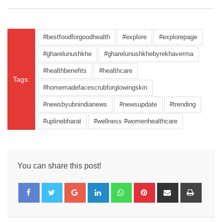
#bestfoodforgoodhealth
#explore
#explorepage
#gharelunushkhe
#gharelunushkhebyrekhaverma
#healthbenefits
#healthcare
Tags:
#homemadefacescrubforglowingskin
#newsbyubnindianews
#newsupdate
#trending
#uplinebharat
#wellness #womenhealthcare
You can share this post!
Google+
LinkedIn
Whatsapp
Pinterest
Share
Print
via
Email