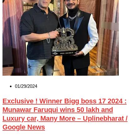
01/29/2024
Exclusive ! Winner Bigg boss 17 2024 :
Munawar Faruqui wins 50 lakh and
Luxury car, Many More – Uplinebharat /
Google News