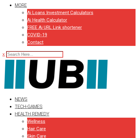
MORE
Ai Loans Investment Calculators
Ai Health Calculator
FREE Ai URL Link shortener
COVID-19
Contact
x
NEWS
TECH-GAMES
HEALTH REMEDY
Wellness
Hair Care
Skin Care