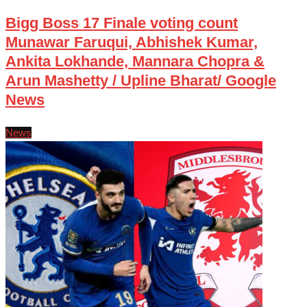
Bigg Boss 17 Finale voting count
Munawar Faruqui, Abhishek Kumar,
Ankita Lokhande, Mannara Chopra &
Arun Mashetty / Upline Bharat/ Google
News
News