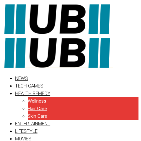
Skip
to
content
NEWS
TECH-GAMES
HEALTH REMEDY
Wellness
Hair Care
Skin Care
ENTERTAINMENT
LIFESTYLE
MOVIES