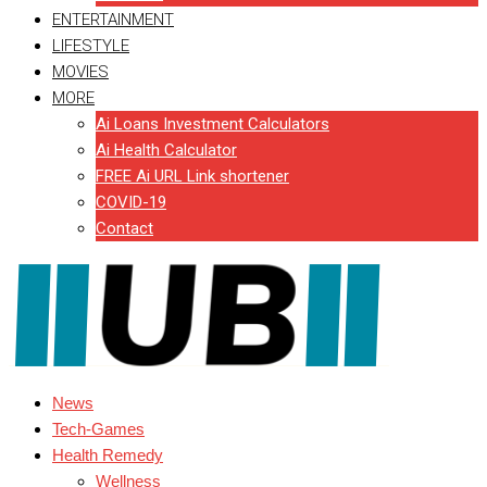
ENTERTAINMENT
LIFESTYLE
MOVIES
MORE
Ai Loans Investment Calculators
Ai Health Calculator
FREE Ai URL Link shortener
COVID-19
Contact
News
Tech-Games
Health Remedy
Wellness