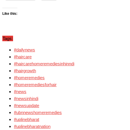
Like this:
Tags:
#dailynews
#haircare
#haircarehomeremediesinhinndi
#hairgrowth
#homeremedies
#homeremediesforhair
#news
#newsinhindi
#newsupdate
#ubnnewshomeremedies
#uplinebharat
#uplinebharatnation