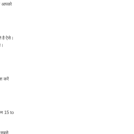
हम आपको
 है ऐसे।
गे।
श करें
 कम 15 to
 सबसे