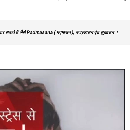
ी कर सकते है जैसे Padmasana ( पद्मासन ), बज्रआसन एंड सुखासन ।