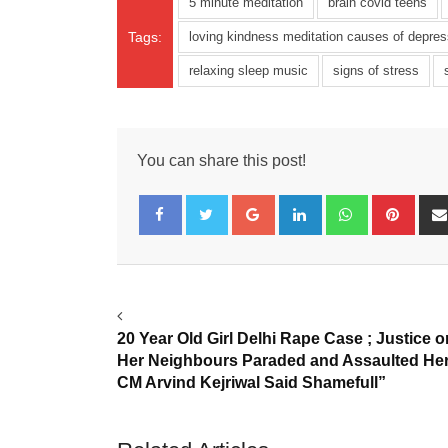
5 minute meditation
brain covid teens
Tags:
loving kindness meditation causes of depres
relaxing sleep music
signs of stress
You can share this post!
Google+
LinkedIn
Whatsapp
Pinte
Facebook
Twitter
20 Year Old Girl Delhi Rape Case ; Justice or
Her Neighbours Paraded and Assaulted Her
CM Arvind Kejriwal Said Shamefull”