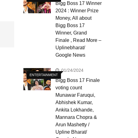
Bigg Boss 17 Winner
2024 : Winner Prize
Money, All about
Bigg Boss 17
Winner, Grand
Finale , Read More –
Uplinebharat/
Google News
01/24/2024
ENTERTAINMENT
Bigg Boss 17 Finale
voting count
Munawar Faruqui,
Abhishek Kumar,
Ankita Lokhande,
Mannara Chopra &
Arun Mashetty /
Upline Bharat/