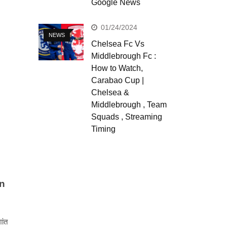
Google News
01/24/2024
NEWS
Chelsea Fc Vs
Middlebrough Fc :
How to Watch,
Carabao Cup |
Chelsea &
Middlebrough , Team
Squads , Streaming
Timing
on
ांत