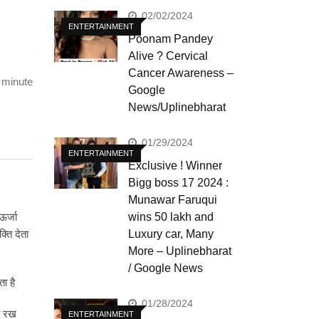
02/02/2024
ENTERTAINMENT
Poonam Pandey
Alive ? Cervical
Cancer Awareness –
 minute
Google
News/Uplinebharat
01/29/2024
ENTERTAINMENT
Exclusive ! Winner
Bigg boss 17 2024 :
Munawar Faruqui
ऊर्जा
wins 50 lakh and
्ति देता
Luxury car, Many
More – Uplinebharat
/ Google News
ा है
01/28/2024
्त रख
ENTERTAINMENT