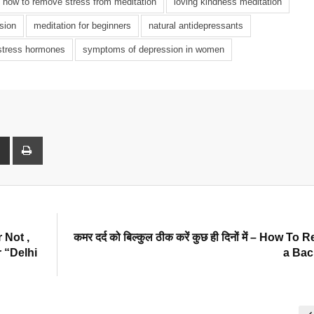
how to remove stress from meditation
loving kindness meditation
sion
meditation for beginners
natural antidepressants
stress hormones
symptoms of depression in women
rest
Share
Print
via
Email
 Not ,
कमर दर्द को बिल्कुल ठीक करें कुछ ही दिनों में – How T
 “Delhi
a Bac