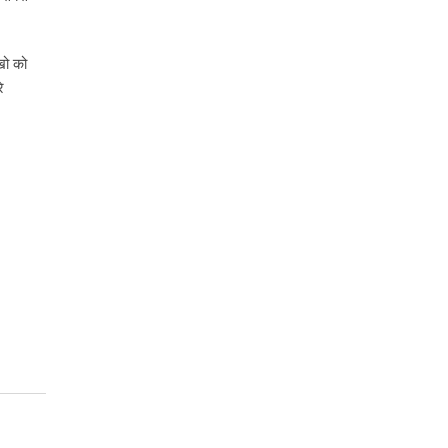
खो को
े