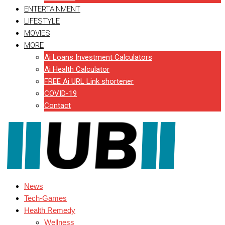
ENTERTAINMENT
LIFESTYLE
MOVIES
MORE
Ai Loans Investment Calculators
Ai Health Calculator
FREE Ai URL Link shortener
COVID-19
Contact
News
Tech-Games
Health Remedy
Wellness