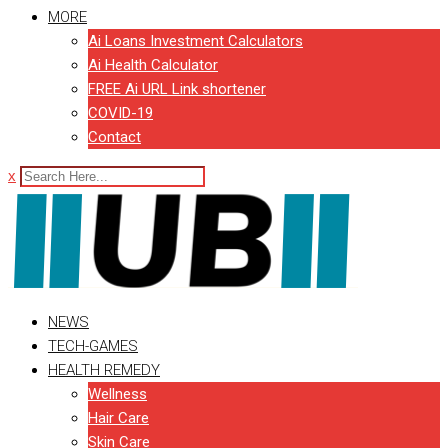
MORE
Ai Loans Investment Calculators
Ai Health Calculator
FREE Ai URL Link shortener
COVID-19
Contact
x
NEWS
TECH-GAMES
HEALTH REMEDY
Wellness
Hair Care
Skin Care