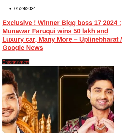
01/29/2024
Exclusive ! Winner Bigg boss 17 2024 :
Munawar Faruqui wins 50 lakh and
Luxury car, Many More – Uplinebharat /
Google News
Entertainment