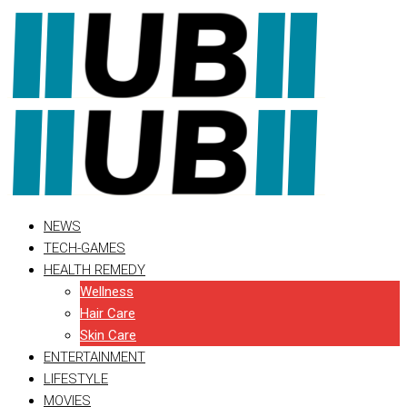
Skip
to
content
NEWS
TECH-GAMES
HEALTH REMEDY
Wellness
Hair Care
Skin Care
ENTERTAINMENT
LIFESTYLE
MOVIES